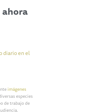
 ahora
 diario en el
ente
i
mágenes
diversas especies
o de trabajo de
audiencia.