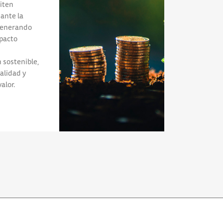
iten
ante la
generando
pacto
 sostenible,
alidad y
alor.