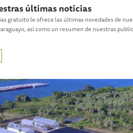
estras últimas noticias
ias gratuito le ofrece las últimas novedades de nu
paraguayo, así como un resumen de nuestras publi
driz Paraguay S.A.
Quadriz B
dores del Chaco 2581,
SkyPark,
CIC Stationsplein 45, 301
3, P 19B, Asunción, Paraguay
Netherlan