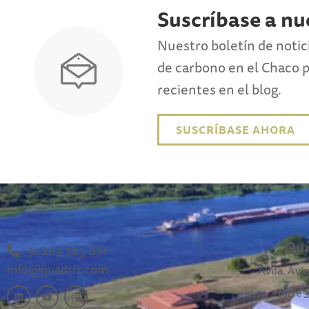
Suscríbase a nu
Nuestro boletín de notic
de carbono en el Chaco 
recientes en el blog.
SUSCRÍBASE AHORA
Qua
+31 263 723 071
info@quadriz.com
Avda. Avia
Torre 