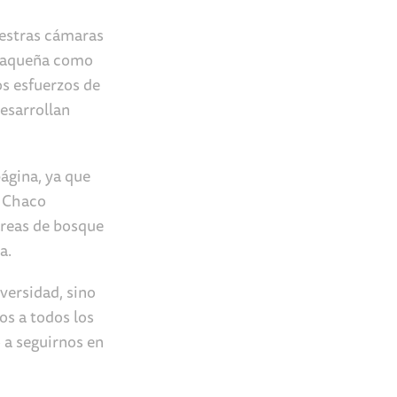
uestras cámaras
chaqueña como
os esfuerzos de
esarrollan
ágina, ya que
l Chaco
áreas de bosque
a.
versidad, sino
os a todos los
 a seguirnos en