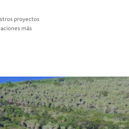
estros proyectos
caciones más
.V.
3 AK Rotterdam The
ds