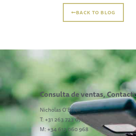
BACK TO BLOG
Consulta de ventas, Contact
Nicholas O’Brien
T: +31 263 723 071
M: +34 613 060 968