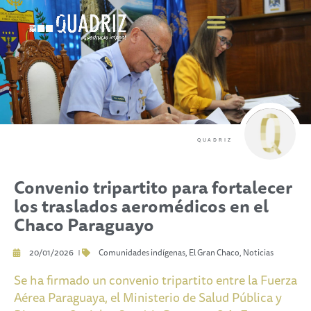
COMPENSE SUS EMISIONES
QUADRIZ
Convenio tripartito para fortalecer
los traslados aeromédicos en el
Chaco Paraguayo
20/01/2026
Comunidades indígenas
,
El Gran Chaco
,
Noticias
Se ha firmado un convenio tripartito entre la Fuerza
Aérea Paraguaya, el Ministerio de Salud Pública y