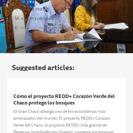
T: +31 263 723 071
M: +34 613 060 968
E:
nick.obrien@quadriz.com
Suggested articles:
Cómo el proyecto REDD+ Corazón Verde del
Chaco protege los bosques
El Gran Chaco alberga uno de los ecosistemas más
amenazados del mundo. El proyecto REDD+ Corazón
Verde del Chaco, el proyecto REDD+ más grande de
Paraguay impulsado por Quadriz, conserva sus bosques