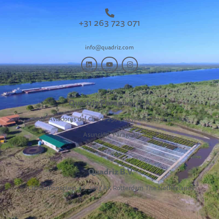
+31 263 723 071
info@quadriz.com
Quadriz Paraguay S.A.
Avda. Aviadores del Chaco 2581,
SkyPark, Torre 3, P 19B,
Asunción, Paraguay
Quadriz B.V.
CIC Stationsplein 45, 3013 AK Rotterdam The Netherlands