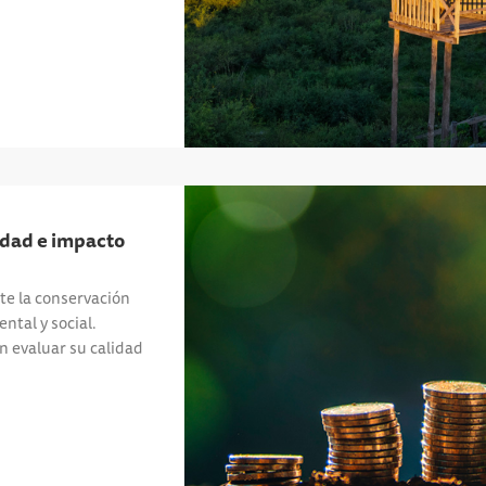
idad e impacto
e la conservación
tal y social.
n evaluar su calidad