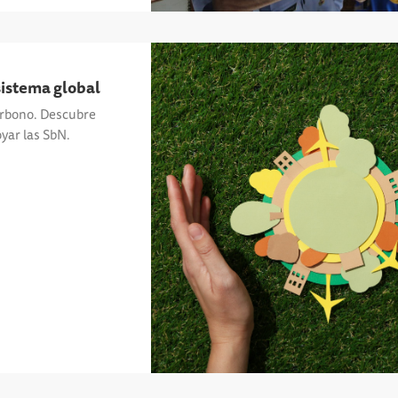
istema global
arbono. Descubre
yar las SbN.