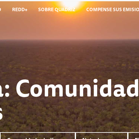
O
REDD+
SOBRE QUADRIZ​
COMPENSE SUS EMISI
a: Comunida
s