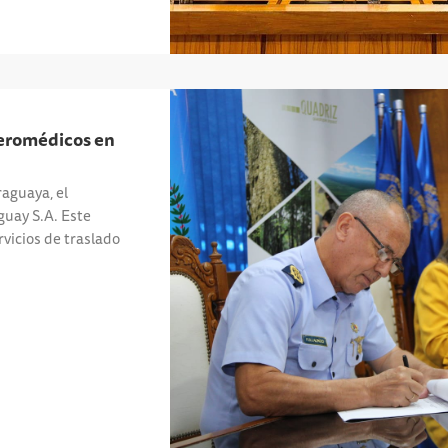
aeromédicos en
raguaya, el
guay S.A. Este
rvicios de traslado