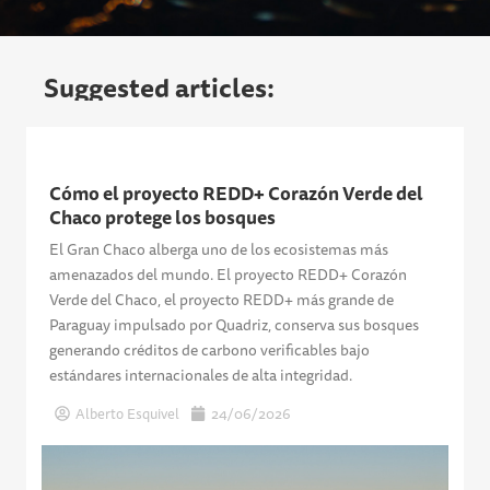
Suggested articles:
Cómo el proyecto REDD+ Corazón Verde del
Chaco protege los bosques
El Gran Chaco alberga uno de los ecosistemas más
amenazados del mundo. El proyecto REDD+ Corazón
Verde del Chaco, el proyecto REDD+ más grande de
Paraguay impulsado por Quadriz, conserva sus bosques
generando créditos de carbono verificables bajo
estándares internacionales de alta integridad.
Alberto Esquivel
24/06/2026