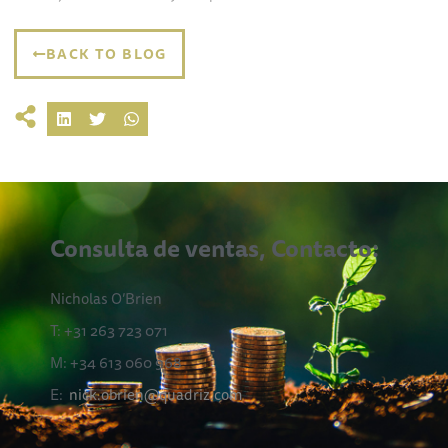
BACK TO BLOG
Consulta de ventas, Contacto:
Nicholas O’Brien
T: +31 263 723 071
M: +34 613 060 968
E:
nick.obrien@quadriz.com