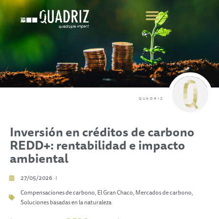
COMPENSE SUS EMISIONES
QUADRIZ
Inversión en créditos de carbono
REDD+: rentabilidad e impacto
ambiental
27/05/2026
Compensaciones de carbono
,
El Gran Chaco
,
Mercados de carbono
,
Soluciones basadas en la naturaleza