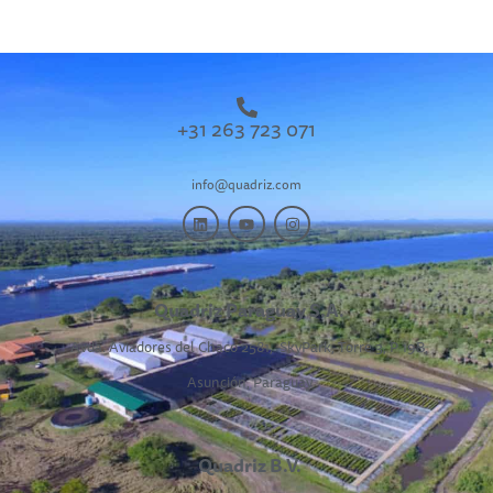
+31 263 723 071
info@quadriz.com
Quadriz Paraguay S.A.
Avda. Aviadores del Chaco 2581,
SkyPark, Torre 3, P 19B,
Asunción, Paraguay
Quadriz B.V.