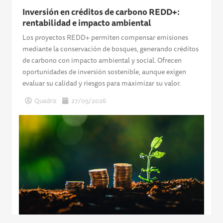
Inversión en créditos de carbono REDD+:
rentabilidad e impacto ambiental
Los proyectos REDD+ permiten compensar emisiones
mediante la conservación de bosques, generando créditos
de carbono con impacto ambiental y social. Ofrecen
oportunidades de inversión sostenible, aunque exigen
evaluar su calidad y riesgos para maximizar su valor.
Quadriz
27/05/2026