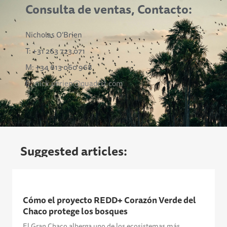
Consulta de ventas, Contacto:
Nicholas O’Brien
T: +31 263 723 071
M: +34 613 060 968
E:
nick.obrien@quadriz.com
Suggested articles:
Cómo el proyecto REDD+ Corazón Verde del
Chaco protege los bosques
El Gran Chaco alberga uno de los ecosistemas más