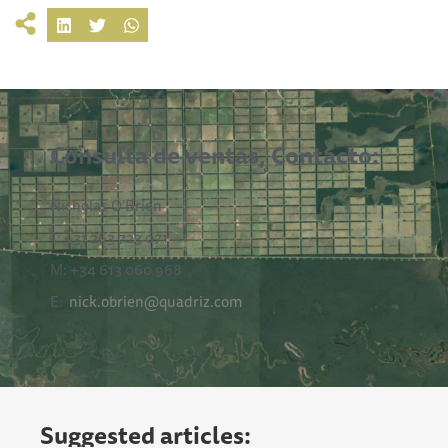
Consulta de ventas, Contacto:
Nicholas O’Brien
T: +31 263 723 071
M: +34 613 060 968
E:
nick.obrien@quadriz.com
Suggested articles: