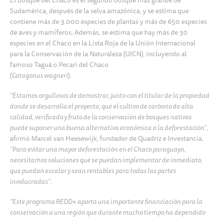
El bosque del Chaco es el segundo bosque más grande de
Sudamérica, después de la selva amazónica, y se estima que
contiene más de 3.000 especies de plantas y más de 650 especies
de aves y mamíferos. Además, se estima que hay más de 30
especies en el Chaco en la Lista Roja de la Unión Internacional
para la Conservación de la Naturaleza (UICN), incluyendo al
famoso Taguá o Pecarí del Chaco
(
Catagonus wagneri
).
“Estamos orgullosos de demostrar, junto con el titular de la propiedad
donde se desarrolla el proyecto, que el cultivo de carbono de alta
calidad, verificado y fruto de la conservación de bosques nativos
puede suponer una buena alternativa económica a la deforestación”
,
afirmó Marcel van Heesewijk, fundador de Quadriz e Investancia.
“Para evitar una mayor deforestación en el Chaco paraguayo,
necesitamos soluciones que se puedan implementar de inmediato,
que puedan escalar y sean rentables para todas las partes
involucradas”
.
“Este programa REDD+ aporta una importante financiación para la
conservación a una región que durante mucho tiempo ha dependido