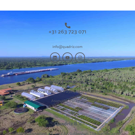
+31 263 723 071
info@quadriz.com
Quadriz Paraguay S.A.
Avda. Aviadores del Chaco 2581,
SkyPark, Torre 3, P 19B,
Asunción, Paraguay
Quadriz B.V.
CIC Stationsplein 45, 3013 AK Rotterdam The Netherlands