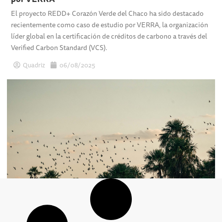
El proyecto REDD+ Corazón Verde del Chaco ha sido destacado
recientemente como caso de estudio por VERRA, la organización
líder global en la certificación de créditos de carbono a través del
Verified Carbon Standard (VCS).
Quadriz
06/08/2025