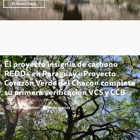
El Gran Chaco
El proyecto insignia de carbono
REDD+ en Paraguay «Proyecto
Corazón Verde del Chaco» completa
su primera verificación VCS y CCB
Christian Nielsen
junio 13, 2023